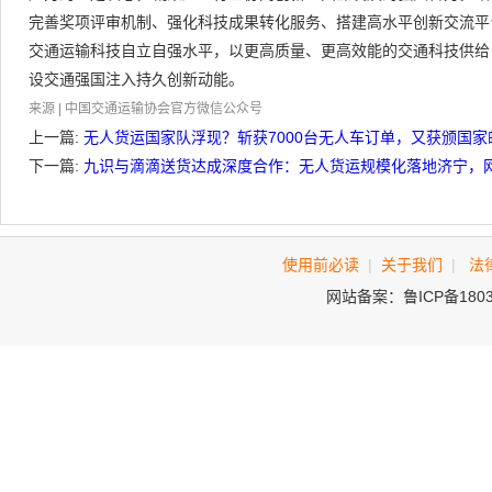
完善奖项评审机制、强化科技成果转化服务、搭建高水平创新交流平
交通运输科技自立自强水平，以更高质量、更高效能的交通科技供给
设交通强国注入持久创新动能。
来源 | 中国交通运输协会官方微信公众号
上一篇:
无人货运国家队浮现？斩获7000台无人车订单，又获颁国
下一篇:
九识与滴滴送货达成深度合作：无人货运规模化落地济宁，
使用前必读
|
关于我们
|
法
网站备案：鲁ICP备180