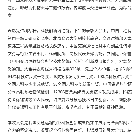
辉、国家邮政局发展研究中心主任王丰等科研机构负责人，分别围绕
建设、邮政现代物流等主题作报告，内容覆盖交通全产业链，为综合
案。
表彰先进树标杆，科技创新增动能。下午的表彰大会上，中国工程院
制司一级调研员刘晓冬、北京交通大学副校长高亮、交通运输部天津
道路工程质量监督站站长薛忠军、中国交通通信信息中心副主任何刚
文勇等行业主管部门、科研院所、高校代表齐聚现场，共同见证荣誉
《中国交通运输协会科学技术奖统计分析与创新发展报告》，介绍奖项
奖通知。大会共表彰优秀科技成果305项、先进个人40名，授予6
94项科技进步奖一等奖、9项技术发明奖一等奖，193项科技进步奖
名同志科技杰出成就奖、35名同志科技创新青年奖。中国铁道科学研
分享高铁基础设施检测、12306售票系统等关键技术攻关成果；科
得者徐铖铖等个人代表，讲述复兴号核心技术自主创新、人工智能驱
时代交通科技工作者勇于创新、攻坚克难、甘于奉献的精神风貌。
本次大会是我国交通运输行业科技创新成果的集中展示与全面检阅，
产力的坚定决心，凝聚起全行业协同创新、共谋发展的强大合力。站