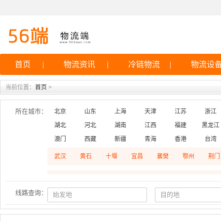
首页
|
物流资讯
|
冷链物流
|
物流设
当前位置：
首页
>
所在城市：
北京
山东
上海
天津
江苏
浙江
湖北
河北
湖南
江西
福建
黑龙江
澳门
西藏
新疆
青海
香港
台湾
武汉
黄石
十堰
宜昌
襄樊
鄂州
荆门
线路查询：