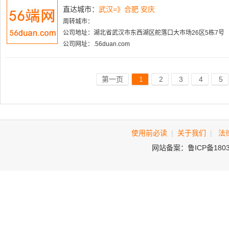
直达城市：
武汉=》合肥 安庆
周转城市：
公司地址：湖北省武汉市东西湖区舵落口大市场26区5栋7号
公司网址：.56duan.com
第一页
1
2
3
4
5
使用前必读
|
关于我们
|
法
网站备案：鲁ICP备180