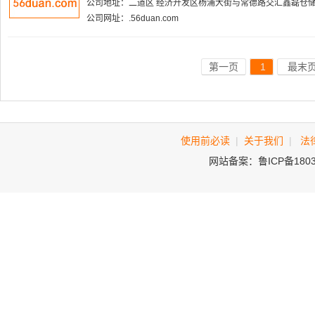
公司地址：二道区 经济开发区杨浦大街与常德路交汇鑫磊仓储
公司网址：.56duan.com
第一页
1
最末
使用前必读
|
关于我们
|
法
网站备案：鲁ICP备180