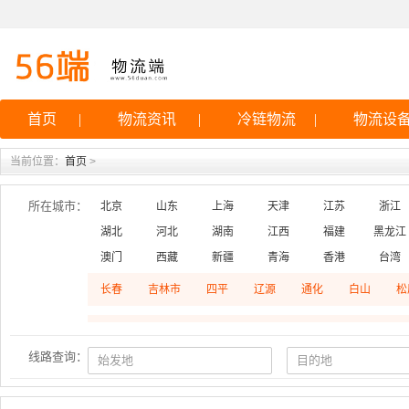
首页
|
物流资讯
|
冷链物流
|
物流设
当前位置：
首页
>
所在城市：
北京
山东
上海
天津
江苏
浙江
湖北
河北
湖南
江西
福建
黑龙江
澳门
西藏
新疆
青海
香港
台湾
长春
吉林市
四平
辽源
通化
白山
松
线路查询：